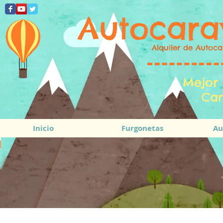
Autocara
Alquiler de Autoca
Mejor 
Cam
Inicio
Furgonetas
Au