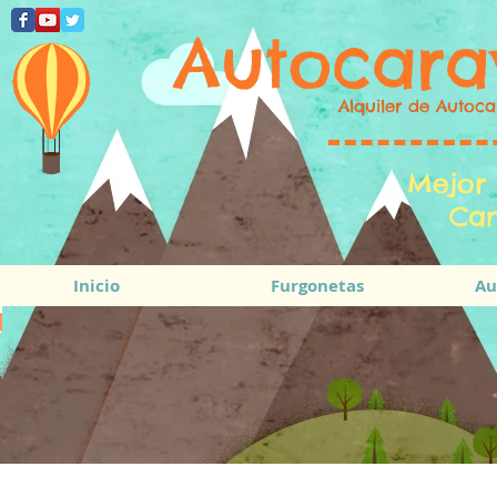
Autocara
Alquiler de Autoca
Mejor 
Cam
Inicio
Furgonetas
Au