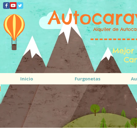
Autocara
Alquiler de Autoca
Mejor 
Cam
Inicio
Furgonetas
Au