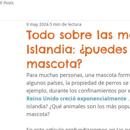
ll Posts
9 may 2024
5 min de lectura
Todo sobre las m
Islandia: ¿puedes
mascota?
Para muchas personas, una mascota forma p
algunos países, la propiedad de perros se
ejemplo, durante los confinamientos por e
Reino Unido creció exponencialmente
 
Islandia? ¿Qué animales son los más popul
mascota?
En este artículo profundizaremos en las no