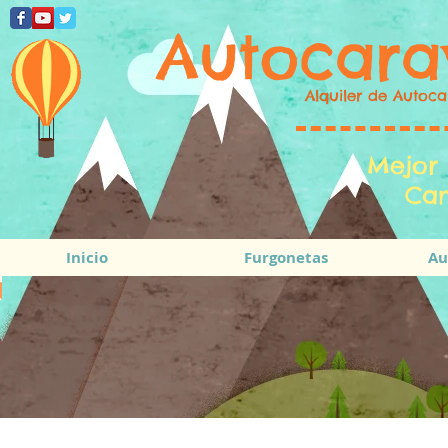
Autocara
Alquiler de Autoca
Mejor 
Cam
Inicio
Furgonetas
Au