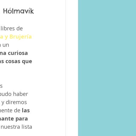
n Hólmavík
libres de 
 y Brujería 
 un 
na curiosa 
as cosas que 
s 
 pudo haber 
 y diremos 
nente de 
las 
nante para 
nuestra lista 