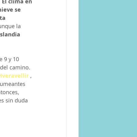
. 
El clima en 
nieve se 
ta 
unque la 
Islandia
e 9 y 10 
 del camino. 
Hveravellir
 , 
 humeantes 
tonces, 
es sin duda 