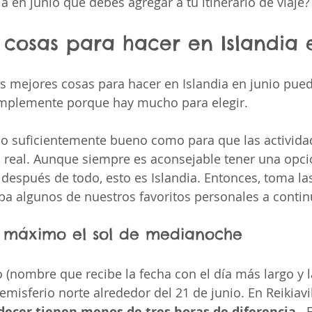
a en junio que debes agregar a tu itinerario de viaje?
 cosas para hacer en Islandia 
as mejores cosas para hacer en Islandia en junio pued
implemente porque hay mucho para elegir.
 lo suficientemente bueno como para que las activida
 real. Aunque siempre es aconsejable tener una opci
después de todo, esto es Islandia. Entonces, toma las
a algunos de nuestros favoritos personales a contin
l máximo el sol de medianoche
no (nombre que recibe la fecha con el día más largo y
hemisferio norte alrededor del 21 de junio. En Reikiavik
decer tienen menos de tres horas de diferencia
 . 