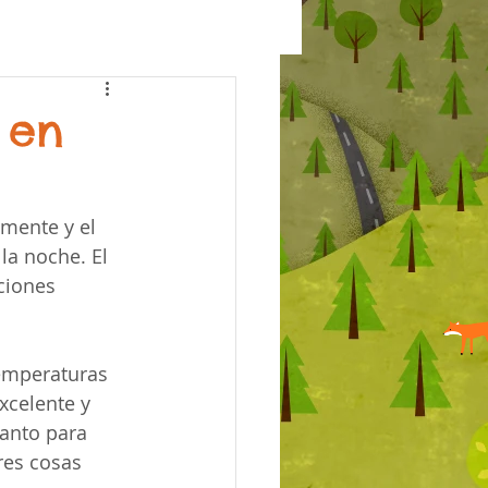
 en
lmente y el 
la noche. El 
iciones 
temperaturas 
xcelente y 
anto para 
res cosas 