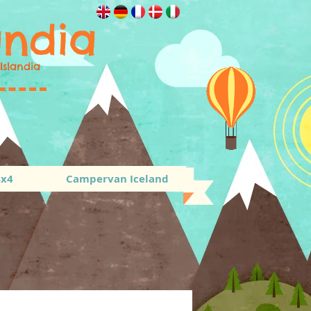
andia
Islandia
4x4
Campervan Iceland