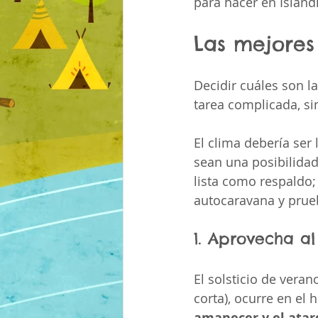
para hacer en Islandi
Las mejores
Decidir cuáles son l
tarea complicada, s
El clima debería ser
sean una posibilidad
lista como respaldo; 
autocaravana y prueb
1. Aprovecha a
El solsticio de vera
corta), ocurre en el 
amanecer y el atar