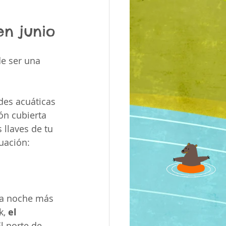
en junio
e ser una 
des acuáticas 
ón cubierta 
 llaves de tu 
uación:
 la noche más 
, 
el 
El norte de 