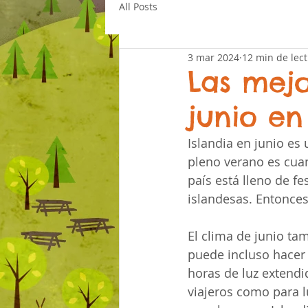
All Posts
3 mar 2024
12 min de lec
Las mej
junio en
Islandia en junio es 
pleno verano es cuan
país está lleno de fe
islandesas. Entonces
El clima de junio ta
puede incluso hacer 
horas de luz extendi
viajeros como para l