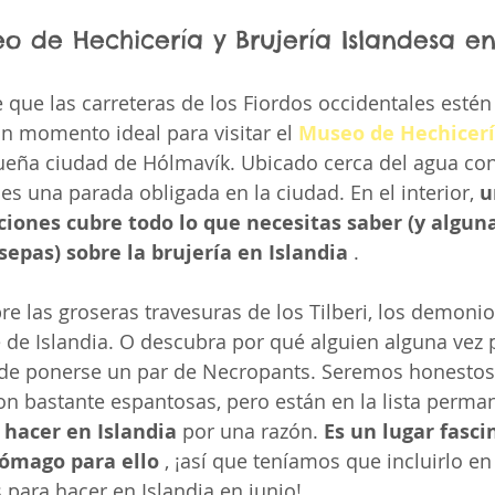
seo de Hechicería y Brujería Islandesa e
 que las carreteras de los Fiordos occidentales estén 
un momento ideal para visitar el 
Museo de Hechicería
ueña ciudad de Hólmavík. Ubicado cerca del agua con
es una parada obligada en la ciudad. En el interior, 
u
ciones cubre todo lo que necesitas saber (y algun
epas) sobre la brujería en Islandia
 .
e las groseras travesuras de los Tilberi, los demonio
 de Islandia. O descubra por qué alguien alguna vez
n de ponerse un par de Necropants. Seremos honestos
n bastante espantosas, pero están en la lista perma
 hacer en Islandia
 por una razón. 
Es un lugar fasci
stómago para ello
 , ¡así que teníamos que incluirlo en 
 para hacer en Islandia en junio!