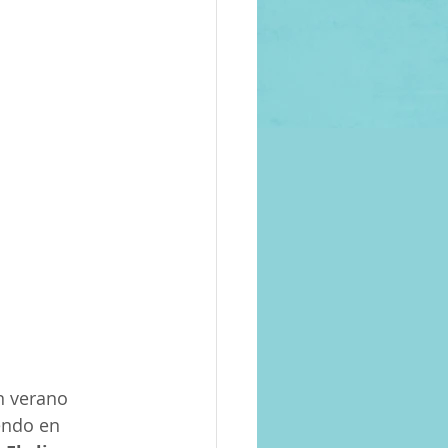
n verano 
endo en 