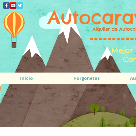
Autocara
Alquiler de Autoca
Mejor 
Cam
Inicio
Furgonetas
Au