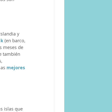
Islandia y 
ik
 (en barco, 
os meses de 
ue también 
, 
as 
mejores 
s islas que 