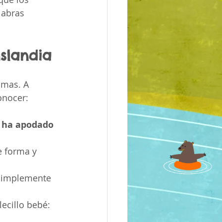
abras 
Islandia
umas. A 
onocer:
s ha apodado 
e forma y 
 simplemente 
ecillo bebé: 