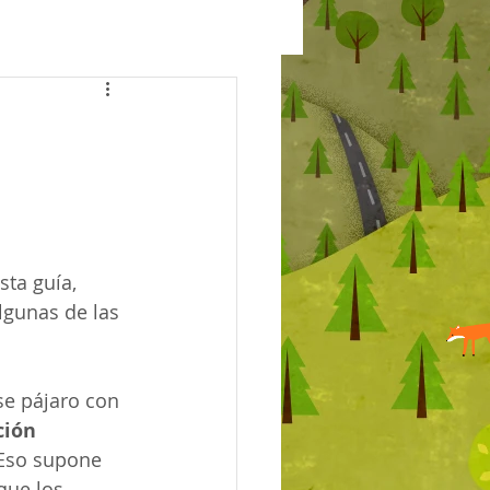
sta guía, 
lgunas de las 
e pájaro con 
ción 
¡Eso supone 
que los 