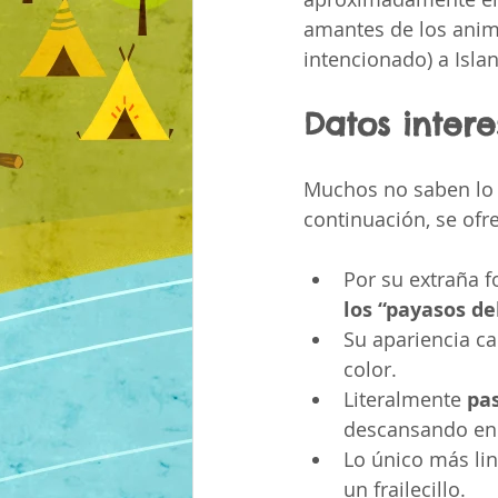
amantes de los anim
intencionado) a Isla
Datos intere
Muchos no saben lo 
continuación, se ofr
Por su extraña f
los “payasos de
Su apariencia ca
color.
Literalmente 
pa
descansando en 
Lo único más lin
un frailecillo.