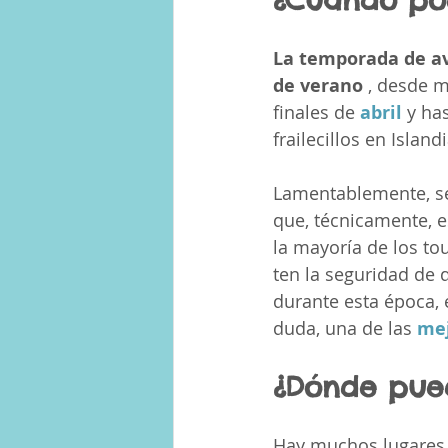
La temporada de avi
de verano 
, desde m
finales de 
abril
 y ha
frailecillos en Islan
Lamentablemente, se 
que, técnicamente, e
la mayoría de los tou
ten la seguridad de 
durante esta época, 
duda, una de las 
mej
¿Dónde puede
Hay muchos lugares p