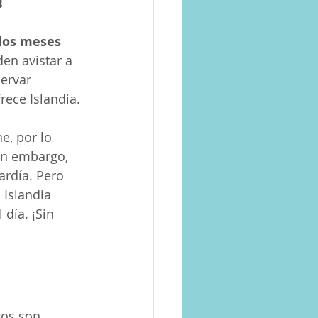
los meses 
en avistar a 
ervar 
rece Islandia.
e, por lo 
in embargo, 
ardía. Pero 
 Islandia 
día. ¡Sin 
tos son 