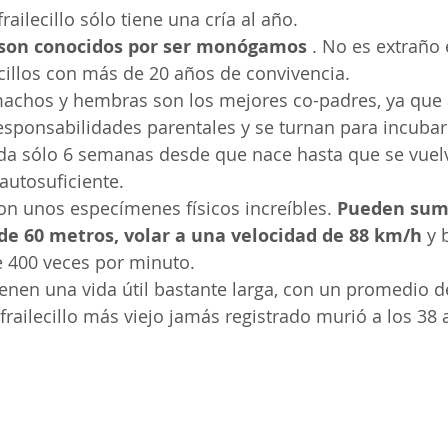
ailecillo sólo tiene una cría al año.
os son conocidos por ser monógamos
 . No es extraño
ecillos con más de 20 años de convivencia.
s machos y hembras son los mejores co-padres, ya qu
esponsabilidades parentales y se turnan para incubar
arda sólo 6 semanas desde que nace hasta que se vuel
utosuficiente.
 son unos especímenes físicos increíbles. 
Pueden sume
de 60 metros, volar a una velocidad de 88 km/h
 y 
 400 veces por minuto.
 tienen una vida útil bastante larga, con un promedio d
 frailecillo más viejo jamás registrado murió a los 38 