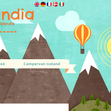
andia
Islandia
4x4
Campervan Iceland