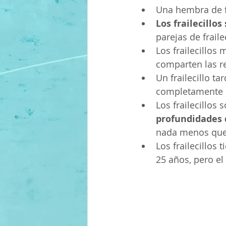
Una hembra de fr
Los frailecill
parejas de frail
Los frailecillo
comparten las r
Un frailecillo t
completamente a
Los frailecillos
profundidades 
nada menos que
Los frailecillos
25 años, pero el