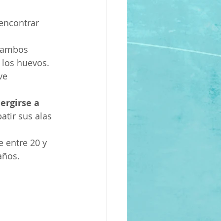
 encontrar 
e ambos 
 los huevos.
ve 
rgirse a 
batir sus alas 
e entre 20 y 
años.