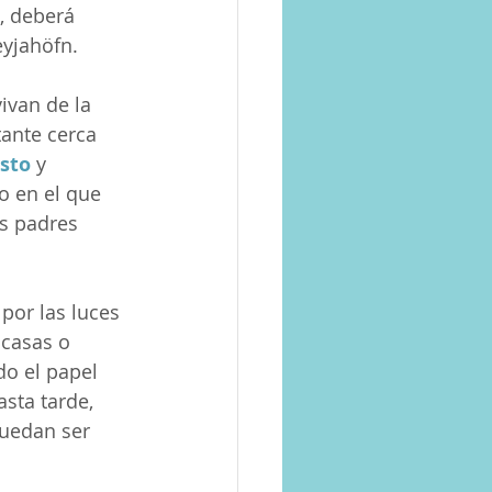
, deberá 
eyjahöfn.
ivan de la 
ante cerca 
sto
 y 
o en el que 
os padres 
por las luces 
 casas o 
do el papel 
sta tarde, 
puedan ser 