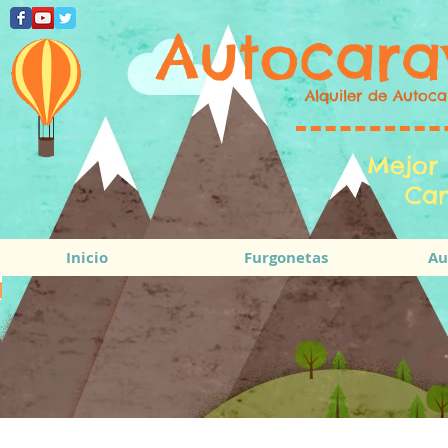
Autocara
Alquiler de Autoca
Mejor 
Cam
Inicio
Furgonetas
Au