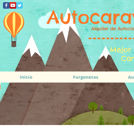
Autocara
Alquiler de Autoca
Mejor 
Cam
Inicio
Furgonetas
Au